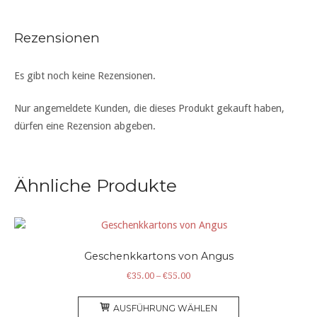
Rezensionen
Es gibt noch keine Rezensionen.
Nur angemeldete Kunden, die dieses Produkt gekauft haben,
dürfen eine Rezension abgeben.
Ähnliche Produkte
Geschenkkartons von Angus
Preisspanne:
€
35.00
–
€
55.00
€35.00
Dieses
bis
AUSFÜHRUNG WÄHLEN
Produkt
€55.00