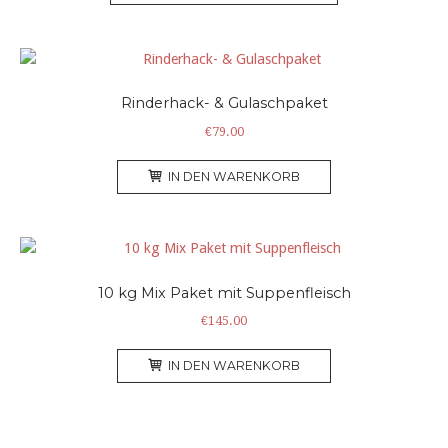
weist
mehrere
Varianten
auf.
Rinderhack- & Gulaschpaket
Die
Optionen
€
79.00
können
auf
IN DEN WARENKORB
der
Produktseite
gewählt
werden
10 kg Mix Paket mit Suppenfleisch
€
145.00
IN DEN WARENKORB