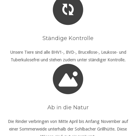
Wichtig !!!!! Es gibt keine Kursgelderstattung oder
Nachholtermin bei nicht Teilnahme an der Veranstaltung.
Wenn das Kind aus zeitlichen Gründen nicht kommen kann,
dann gebt mir bitte per Whatsapp oder Anruf bescheid.
Handynummer 0160/8271099
Durch Buchung des Kurses erklären sie sich, mit den
obengenannten Bedingungen einverstanden .
Ständige Kontrolle
Bei weiteren Fragen stehe ich Euch gerne zur Verfügung.
Unsere Tiere sind alle BHV1-, BVD-, Brucellose-, Leukose- und
Tuberkulosefrei und stehen zudem unter ständiger Kontrolle.
Ab in die Natur
Die Rinder verbringen von Mitte April bis Anfang November auf
einer Sommerweide unterhalb der Sohlbacher Grillhütte. Diese