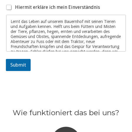
Hiermit erkläre ich mein Einverständnis
Lernt das Leben auf unserem Bauernhof mit seinen Tieren
und Aufgaben kennen. Helft uns beim Füttern und Misten
der Tiere, pflanzen, hegen, ernten und verarbeiten des
Gemüses und Obstes, spannende Entdeckungen, aufregende
Abenteuer zu Fuss oder mit dem Traktor, neue
Freundschaften knüpfen und das Gespür für Verantwortung
zu tragen. Fehler dürfen bei uns gemacht werden, denn wir
nehmen jedes Kind so wie es ist. Bei heißem Wetter machen
wir Wasserspiele oder bauen uns sogar eine Wasserrutsche.
Submit
Außerdem basteln wir viele schöne Sachen aus
Naturmaterialien, die der Jahreszeit entsprechen und als
Erinnerung an unseren Hoftag mitgenommen werden
können.
Wichtig ist, dass Ihr der Wetterverhältnisse entsprechende
Kleidung anzieht (Gummistiefel/ wasserdichte Schuhe,
Regenjacke/ wasserdichte Jacke, Hose die dreckig und nass
werden kann/ darf) sowie Wechselkleidung mitbringt, da wir
bei jedem Wetter draußen sind. Wir haben einen Raum zum
Wie funktioniert das bei uns?
Aufwärmen.
Bitte gebt dem Kind eine Trinkflasche mit.
Sollte es durch Krankheit des Kursleiters Ausfall geben
werden wir ein Ersatztermin suchen.